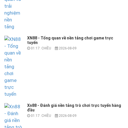
XN88 - Tổng quan về nền tảng chơi game trực
tuyến
01:17: CHIỀU
2026-08-09
Xn88 - Đánh giá nền tảng trò chơi trực tuyến hàng
đầu
01:17: CHIỀU
2026-08-09