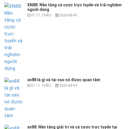
XN88: Nền tảng cá cược trực tuyến và trải nghiệm
người dùng
01:17: CHIỀU
2026-08-09
xn88 là gì và tại sao nó được quan tâm
01:17: CHIỀU
2026-08-09
xn88: Nền tảng giải trí và cá cược trực tuyến tại