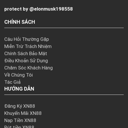
protect by @elonmusk198558
CHÍNH SÁCH
Câu Hỏi Thường Gặp
Miễn Trừ Trách Nhiệm
Chính Sách Bảo Mật
Điều Khoản Sử Dụng
Chăm Sóc Khách Hàng
Về Chúng Tôi
Tác Giả
HƯỚNG DẪN
Đăng Ký XN88
Khuyến Mãi XN88
Nạp Tiền XN88
Rút tiền XN88