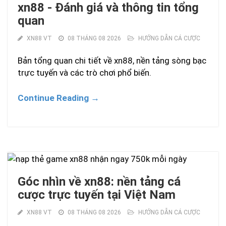
xn88 - Đánh giá và thông tin tổng
quan
XN88 VT
08 THÁNG 08 2026
HƯỚNG DẪN CÁ CƯỢC
Bản tổng quan chi tiết về xn88, nền tảng sòng bạc
trực tuyến và các trò chơi phổ biến.
Continue Reading →
Góc nhìn về xn88: nền tảng cá
cược trực tuyến tại Việt Nam
XN88 VT
08 THÁNG 08 2026
HƯỚNG DẪN CÁ CƯỢC