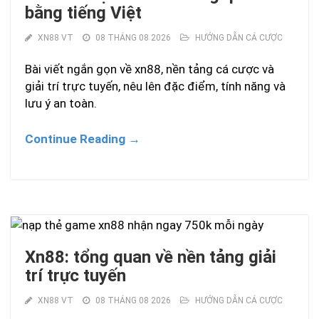
bằng tiếng Việt
XN88 VT
08 THÁNG 08 2026
HƯỚNG DẪN CÁ CƯỢC
Bài viết ngắn gọn về xn88, nền tảng cá cược và
giải trí trực tuyến, nêu lên đặc điểm, tính năng và
lưu ý an toàn.
Continue Reading →
Xn88: tổng quan về nền tảng giải
trí trực tuyến
XN88 VT
08 THÁNG 08 2026
HƯỚNG DẪN CÁ CƯỢC