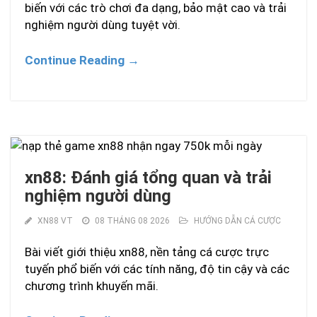
biến với các trò chơi đa dạng, bảo mật cao và trải
nghiệm người dùng tuyệt vời.
Continue Reading →
xn88: Đánh giá tổng quan và trải
nghiệm người dùng
XN88 VT
08 THÁNG 08 2026
HƯỚNG DẪN CÁ CƯỢC
Bài viết giới thiệu xn88, nền tảng cá cược trực
tuyến phổ biến với các tính năng, độ tin cậy và các
chương trình khuyến mãi.