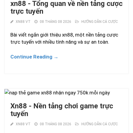
xn88 - Tổng quan về nền tảng cược
trực tuyến
XN88 VT
08 THÁNG 08 2026
HƯỚNG DẪN CÁ CƯỢC
Bài viết ngắn giới thiệu xn88, một nền tảng cược
trực tuyến với nhiều tính năng và sự an toàn.
Continue Reading →
Xn88 - Nền tảng chơi game trực
tuyến
XN88 VT
08 THÁNG 08 2026
HƯỚNG DẪN CÁ CƯỢC