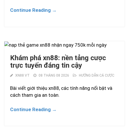
Continue Reading →
Khám phá xn88: nền tảng cược
trực tuyến đáng tin cậy
XN88 VT
08 THÁNG 08 2026
HƯỚNG DẪN CÁ CƯỢC
Bài viết giới thiệu xn88, các tính năng nổi bật và
cách tham gia an toàn.
Continue Reading →