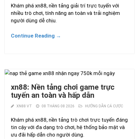
Khám phá xn88, nền tảng giải trí trực tuyến với
nhiều trò chơi, tính năng an toàn và trải nghiệm
người dùng dễ chịu.
Continue Reading →
xn88: Nền tảng chơi game trực
tuyến an toàn và hấp dẫn
XN88 VT
08 THÁNG 08 2026
HƯỚNG DẪN CÁ CƯỢC
Khám phá xn88, nền tảng trò chơi trực tuyến đáng
tin cậy với đa dạng trò chơi, hệ thống bảo mật và
ưu đãi hấp dẫn cho người dùng.