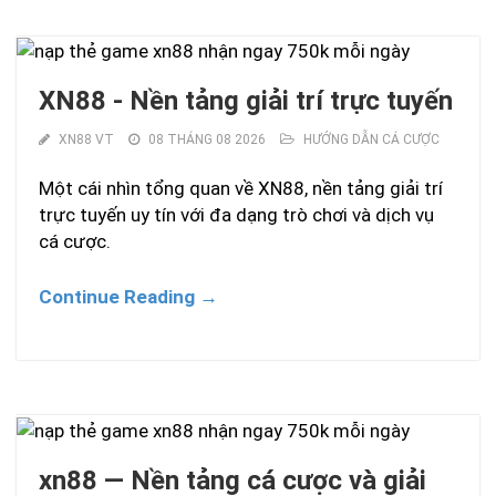
XN88 - Nền tảng giải trí trực tuyến
XN88 VT
08 THÁNG 08 2026
HƯỚNG DẪN CÁ CƯỢC
Một cái nhìn tổng quan về XN88, nền tảng giải trí
trực tuyến uy tín với đa dạng trò chơi và dịch vụ
cá cược.
Continue Reading →
xn88 — Nền tảng cá cược và giải