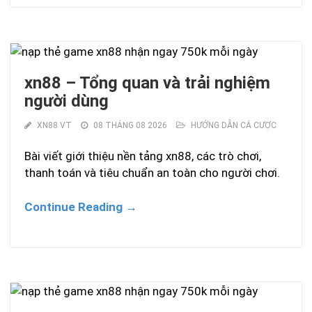
xn88 – Tổng quan và trải nghiệm
người dùng
XN88 VT
08 THÁNG 08 2026
HƯỚNG DẪN CÁ CƯỢC
Bài viết giới thiệu nền tảng xn88, các trò chơi,
thanh toán và tiêu chuẩn an toàn cho người chơi.
Continue Reading →