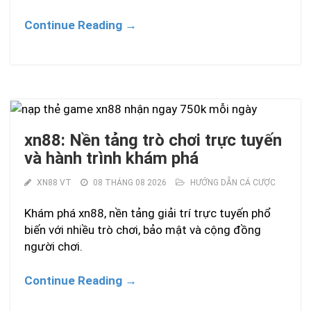
Continue Reading →
xn88: Nền tảng trò chơi trực tuyến
và hành trình khám phá
XN88 VT
08 THÁNG 08 2026
HƯỚNG DẪN CÁ CƯỢC
Khám phá xn88, nền tảng giải trí trực tuyến phổ
biến với nhiều trò chơi, bảo mật và cộng đồng
người chơi.
Continue Reading →