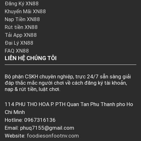
Đăng Ký XN88
Khuyến Mãi XN88
Nạp Tiền XN88
Rút tiền XN88
Tải App XN88
Đại Lý XN88
FAQ XN88
LIÊN HỆ CHÚNG TÔI
Bộ phận CSKH chuyên nghiệp, trực 24/7 sẵn sàng giải
đáp thắc mắc người chơi về cách đăng ký tài khoản,
nạp & rút tiền, luật chơi.
114 PHU THO HOA P. PTH Quan Tan Phu Thanh pho Ho
Chi Minh
Hotline: 0967316136
Email:
phuq7155@gmail.com
Website:
foodiesonfootnv.com