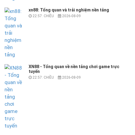
xn88: Tổng quan và trải nghiệm nền tảng
22:57: CHIỀU
2026-08-09
XN88 - Tổng quan về nền tảng chơi game trực
tuyến
22:57: CHIỀU
2026-08-09