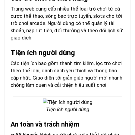
Trang web cung cấp nhiều thể loại trò chơi từ cá
cược thể thao, sòng bạc trực tuyến, slots cho tới
trò chơi arcade. Người dùng có thể quản lý tài
khoản, nạp rút tiền, đổi thưởng và theo dõi lịch sử
giao dịch.
Tiện ích người dùng
Các tiện ích bao gồm thanh tìm kiếm, lọc trò chơi
theo thể loại, danh sách yêu thích và thông báo
cập nhật. Giao diện tối giản giúp người mới nhanh
chóng làm quen và cải thiện hiệu suất chơi.
Tiện ích người dùng
An toàn và trách nhiệm
xn88 khuyến khích người chơi tuân thủ luật pháp