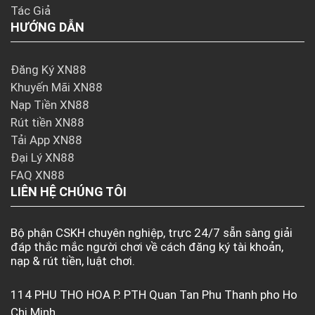
Tác Giả
HƯỚNG DẪN
Đăng Ký XN88
Khuyến Mãi XN88
Nạp Tiền XN88
Rút tiền XN88
Tải App XN88
Đại Lý XN88
FAQ XN88
LIÊN HỆ CHÚNG TÔI
Bộ phận CSKH chuyên nghiệp, trực 24/7 sẵn sàng giải
đáp thắc mắc người chơi về cách đăng ký tài khoản,
nạp & rút tiền, luật chơi.
114 PHU THO HOA P. PTH Quan Tan Phu Thanh pho Ho
Chi Minh