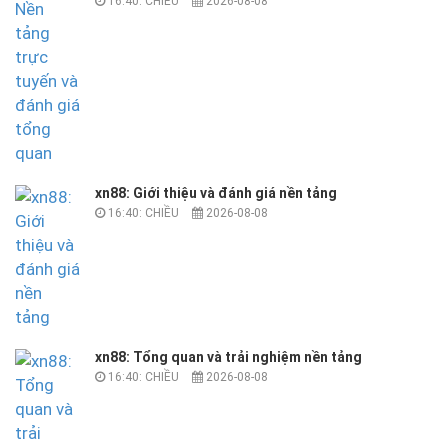
16:40: CHIỀU
2026-08-08
xn88: Giới thiệu và đánh giá nền tảng
16:40: CHIỀU
2026-08-08
xn88: Tổng quan và trải nghiệm nền tảng
16:40: CHIỀU
2026-08-08