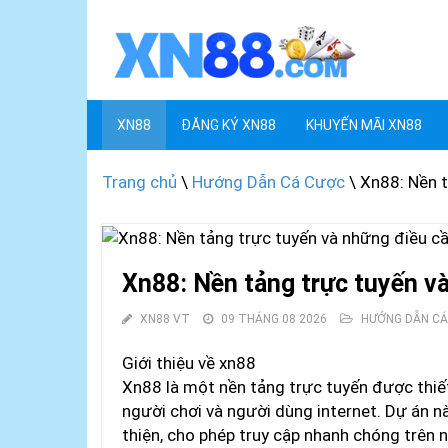
XN88
ĐĂNG KÝ XN88
KHUYẾN MÃI XN88
Trang chủ
\
Hướng Dẫn Cá Cược
\ Xn88: Nền t
Xn88: Nền tảng trực tuyến và
XN88 VT
09 THÁNG 08 2026
HƯỚNG DẪN CÁ
Giới thiệu về xn88
Xn88 là một nền tảng trực tuyến được thiế
người chơi và người dùng internet. Dự án nà
thiện, cho phép truy cập nhanh chóng trên nh