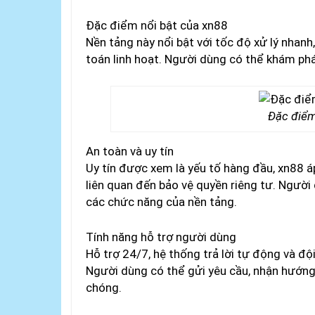
Đặc điểm nổi bật của xn88
Nền tảng này nổi bật với tốc độ xử lý nhan
toán linh hoạt. Người dùng có thể khám phá 
Đặc điểm
An toàn và uy tín
Uy tín được xem là yếu tố hàng đầu, xn88 
liên quan đến bảo vệ quyền riêng tư. Người
các chức năng của nền tảng.
Tính năng hỗ trợ người dùng
Hỗ trợ 24/7, hệ thống trả lời tự động và đ
Người dùng có thể gửi yêu cầu, nhận hướn
chóng.