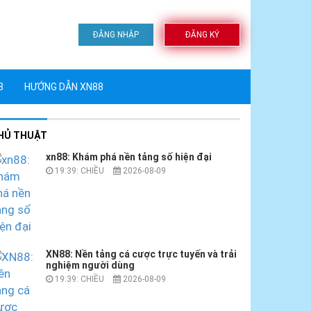
ĐĂNG NHẬP
ĐĂNG KÝ
8
HƯỚNG DẪN XN88
HỦ THUẬT
xn88: Khám phá nền tảng số hiện đại
19:39: CHIỀU
2026-08-09
XN88: Nền tảng cá cược trực tuyến và trải
nghiệm người dùng
19:39: CHIỀU
2026-08-09