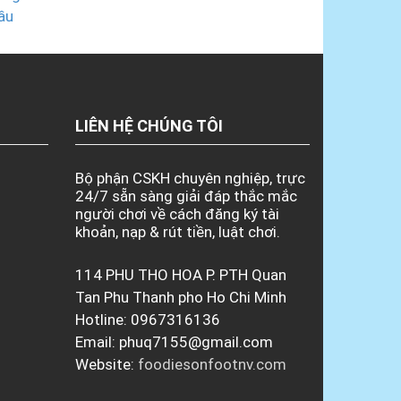
LIÊN HỆ CHÚNG TÔI
Bộ phận CSKH chuyên nghiệp, trực
24/7 sẵn sàng giải đáp thắc mắc
người chơi về cách đăng ký tài
khoản, nạp & rút tiền, luật chơi.
114 PHU THO HOA P. PTH Quan
Tan Phu Thanh pho Ho Chi Minh
Hotline: 0967316136
Email:
phuq7155@gmail.com
Website:
foodiesonfootnv.com