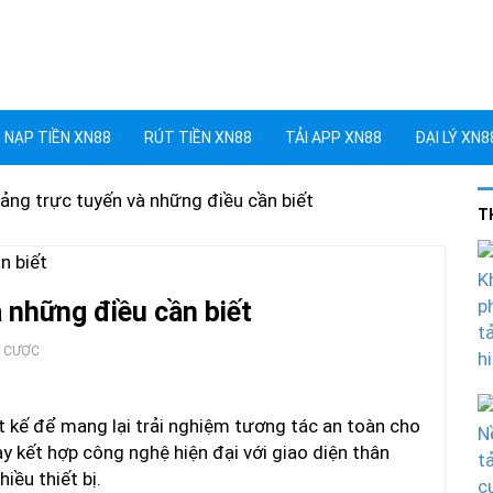
NẠP TIỀN XN88
RÚT TIỀN XN88
TẢI APP XN88
ĐẠI LÝ XN8
ảng trực tuyến và những điều cần biết
T
 những điều cần biết
 CƯỢC
t kế để mang lại trải nghiệm tương tác an toàn cho
y kết hợp công nghệ hiện đại với giao diện thân
iều thiết bị.