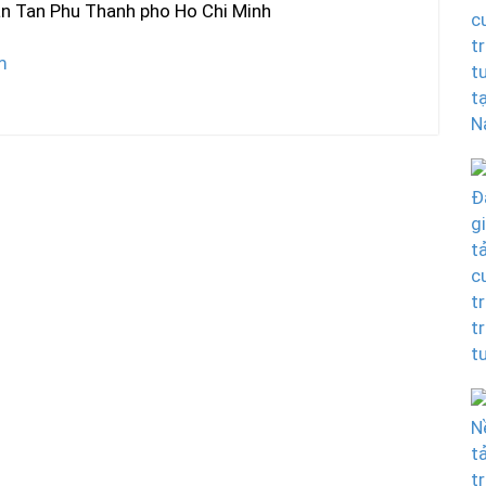
n Tan Phu Thanh pho Ho Chi Minh
m