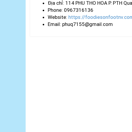
Địa chỉ: 114 PHU THO HOA P. PTH Qua
Phone: 0967316136
Website:
https://foodiesonfootnv.co
Email:
phuq7155@gmail.com