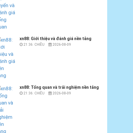
xn88: Giới thiệu và đánh giá nền tảng
21:36: CHIỀU
2026-08-09
xn88: Tổng quan và trải nghiệm nền tảng
21:36: CHIỀU
2026-08-09