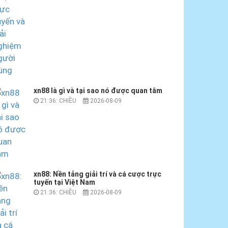
xn88 là gì và tại sao nó được quan tâm
21:36: CHIỀU
2026-08-09
xn88: Nền tảng giải trí và cá cược trực
tuyến tại Việt Nam
21:36: CHIỀU
2026-08-09