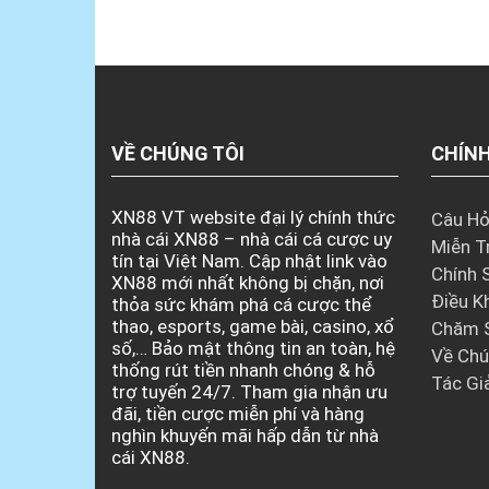
VỀ CHÚNG TÔI
CHÍN
XN88 VT website đại lý chính thức
Câu Hỏ
nhà cái XN88 – nhà cái cá cược uy
Miễn T
tín tại Việt Nam. Cập nhật link vào
Chính 
XN88 mới nhất không bị chặn, nơi
Điều K
thỏa sức khám phá cá cược thể
thao, esports, game bài, casino, xổ
Chăm 
số,… Bảo mật thông tin an toàn, hệ
Về Chú
thống rút tiền nhanh chóng & hỗ
Tác Gi
trợ tuyến 24/7. Tham gia nhận ưu
đãi, tiền cược miễn phí và hàng
nghìn khuyến mãi hấp dẫn từ nhà
cái XN88.