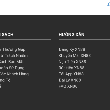
H SÁCH
HƯỚNG DẪN
i Thường Gặp
Đăng Ký XN88
rừ Trách Nhiệm
Khuyến Mãi XN88
Sách Bảo Mật
Nạp Tiền XN88
hoản Sử Dụng
Rút tiền XN88
Sóc Khách Hàng
Tải App XN88
ng Tôi
Đại Lý XN88
ả
FAQ XN88