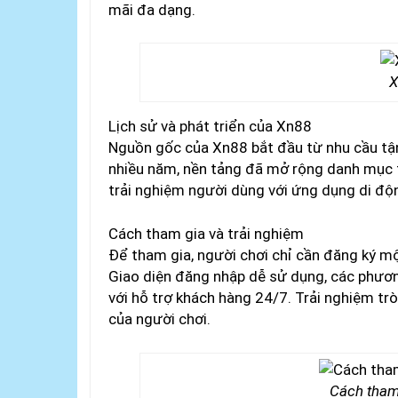
mãi đa dạng.
X
Lịch sử và phát triển của Xn88
Nguồn gốc của Xn88 bắt đầu từ nhu cầu tận h
nhiều năm, nền tảng đã mở rộng danh mục tr
trải nghiệm người dùng với ứng dụng di độn
Cách tham gia và trải nghiệm
Để tham gia, người chơi chỉ cần đăng ký mộ
Giao diện đăng nhập dễ sử dụng, các phươn
với hỗ trợ khách hàng 24/7. Trải nghiệm trò
của người chơi.
Cách tham 