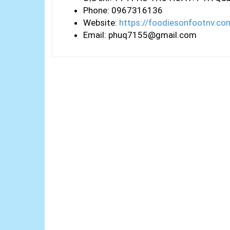
Phone: 0967316136
Website:
https://foodiesonfootnv.co
Email:
phuq7155@gmail.com