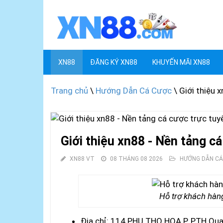
XN88
ĐĂNG KÝ XN88
KHUYẾN MÃI XN88
Trang chủ
\
Hướng Dẫn Cá Cược
\ Giới thiệu 
Giới thiệu xn88 - Nền tảng c
XN88 VT
08 THÁNG 08 2026
HƯỚNG DẪN CÁ
Hỗ trợ khách hàn
Địa chỉ: 114 PHU THO HOA P. PTH Qua