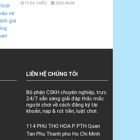
15:54: CHIỀU
2026-08-08
LIÊN HỆ CHÚNG TÔI
Bộ phận CSKH chuyên nghiệp, trực
24/7 sẵn sàng giải đáp thắc mắc
người chơi về cách đăng ký tài
khoản, nạp & rút tiền, luật chơi.
114 PHU THO HOA P. PTH Quan
Tan Phu Thanh pho Ho Chi Minh