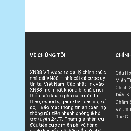
VỀ CHÚNG TÔI
CHÍN
XN88 VT website đại lý chính thức
Câu Hỏ
nhà cái XN88 – nhà cái cá cược uy
Miễn T
tín tại Việt Nam. Cập nhật link vào
Chính 
XN88 mới nhất không bị chặn, nơi
Điều K
thỏa sức khám phá cá cược thể
thao, esports, game bài, casino, xổ
Chăm 
số,… Bảo mật thông tin an toàn, hệ
Về Chú
thống rút tiền nhanh chóng & hỗ
Tác Gi
trợ tuyến 24/7. Tham gia nhận ưu
đãi, tiền cược miễn phí và hàng
nghìn khuyến mãi hấp dẫn từ nhà