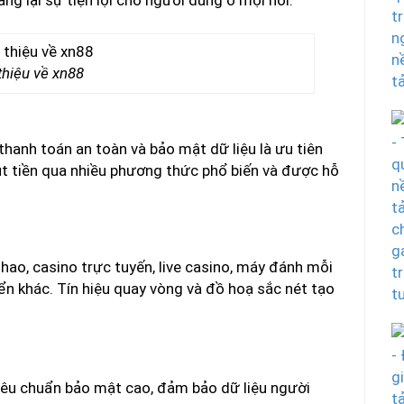
 thiệu về xn88
thanh toán an toàn và bảo mật dữ liệu là ưu tiên
út tiền qua nhiều phương thức phổ biến và được hỗ
ao, casino trực tuyến, live casino, máy đánh mỗi
iển khác. Tín hiệu quay vòng và đồ hoạ sắc nét tạo
tiêu chuẩn bảo mật cao, đảm bảo dữ liệu người