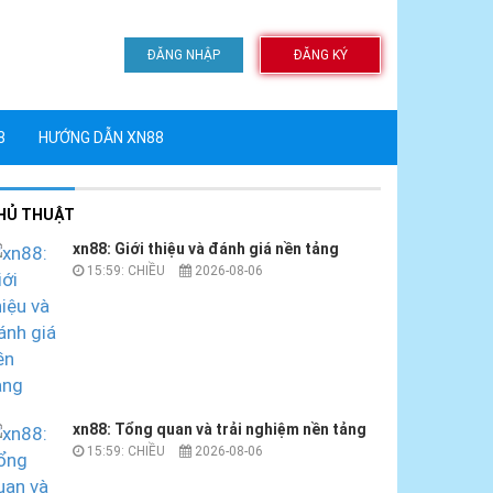
ĐĂNG NHẬP
ĐĂNG KÝ
8
HƯỚNG DẪN XN88
HỦ THUẬT
xn88: Giới thiệu và đánh giá nền tảng
15:59: CHIỀU
2026-08-06
xn88: Tổng quan và trải nghiệm nền tảng
15:59: CHIỀU
2026-08-06