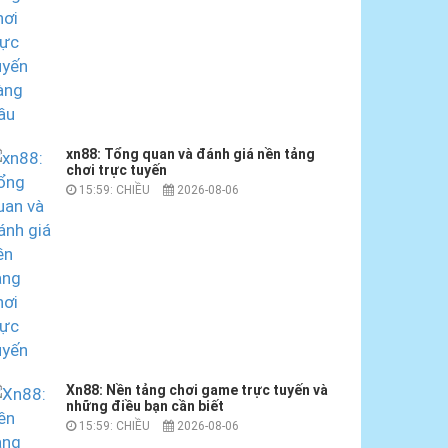
xn88: Tổng quan và đánh giá nền tảng
chơi trực tuyến
15:59: CHIỀU
2026-08-06
Xn88: Nền tảng chơi game trực tuyến và
những điều bạn cần biết
15:59: CHIỀU
2026-08-06