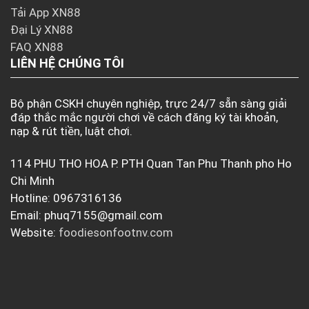
Tải App XN88
Đại Lý XN88
FAQ XN88
LIÊN HỆ CHÚNG TÔI
Bộ phận CSKH chuyên nghiệp, trực 24/7 sẵn sàng giải
đáp thắc mắc người chơi về cách đăng ký tài khoản,
nạp & rút tiền, luật chơi.
114 PHU THO HOA P. PTH Quan Tan Phu Thanh pho Ho
Chi Minh
Hotline: 0967316136
Email:
phuq7155@gmail.com
Website:
foodiesonfootnv.com