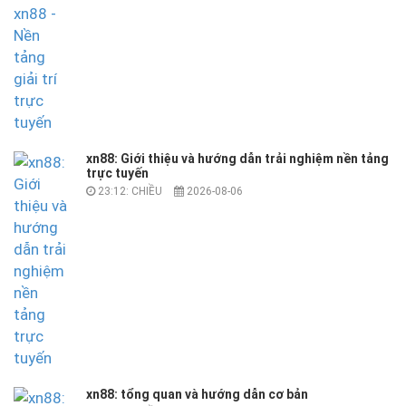
xn88: Giới thiệu và hướng dẫn trải nghiệm nền tảng
trực tuyến
23:12: CHIỀU
2026-08-06
xn88: tổng quan và hướng dẫn cơ bản