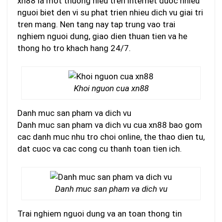
xn88 la mot thuong hieu tren internet duoc nhieu
nguoi biet den vi su phat trien nhieu dich vu giai tri
tren mang. Nen tang nay tap trung vao trai
nghiem nguoi dung, giao dien thuan tien va he
thong ho tro khach hang 24/7.
Khoi nguon cua xn88
Danh muc san pham va dich vu
Danh muc san pham va dich vu cua xn88 bao gom
cac danh muc nhu tro choi online, the thao dien tu,
dat cuoc va cac cong cu thanh toan tien ich.
Danh muc san pham va dich vu
Trai nghiem nguoi dung va an toan thong tin