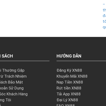
H SÁCH
HƯỚNG DẪN
i Thường Gặp
Đăng Ký XN88
rừ Trách Nhiệm
Khuyến Mãi XN88
Sách Bảo Mật
Nạp Tiền XN88
hoản Sử Dụng
Rút tiền XN88
Sóc Khách Hàng
Tải App XN88
ng Tôi
Đại Lý XN88
ả
FAQ XN88