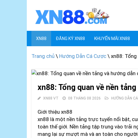
XN88
ĐĂNG KÝ XN88
KHUYẾN MÃI XN88
Trang chủ
\
Hướng Dẫn Cá Cược
\ xn88: Tổng
xn88: Tổng quan về nền tảng
XN88 VT
08 THÁNG 08 2026
HƯỚNG DẪN CÁ
Giới thiệu xn88
xn88 là một nền tảng trực tuyến nổi bật, cu
toàn thế giới. Nền tảng tập trung vào trải 
mang lại sự mượt mà và an toàn cho người