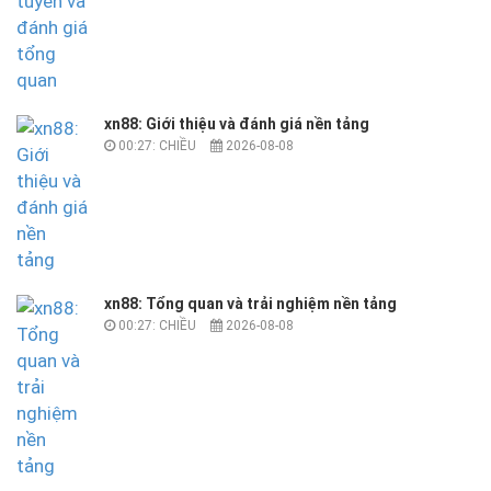
xn88: Giới thiệu và đánh giá nền tảng
00:27: CHIỀU
2026-08-08
xn88: Tổng quan và trải nghiệm nền tảng
00:27: CHIỀU
2026-08-08