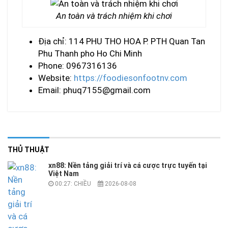
An toàn và trách nhiệm khi chơi
Địa chỉ: 114 PHU THO HOA P. PTH Quan Tan
Phu Thanh pho Ho Chi Minh
Phone: 0967316136
Website:
https://foodiesonfootnv.com
Email:
phuq7155@gmail.com
THỦ THUẬT
xn88: Nền tảng giải trí và cá cược trực tuyến tại
Việt Nam
00:27: CHIỀU
2026-08-08