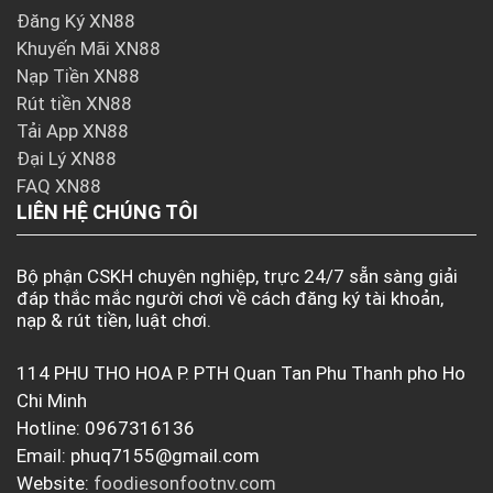
Đăng Ký XN88
Khuyến Mãi XN88
Nạp Tiền XN88
Rút tiền XN88
Tải App XN88
Đại Lý XN88
FAQ XN88
LIÊN HỆ CHÚNG TÔI
Bộ phận CSKH chuyên nghiệp, trực 24/7 sẵn sàng giải
đáp thắc mắc người chơi về cách đăng ký tài khoản,
nạp & rút tiền, luật chơi.
114 PHU THO HOA P. PTH Quan Tan Phu Thanh pho Ho
Chi Minh
Hotline: 0967316136
Email:
phuq7155@gmail.com
Website:
foodiesonfootnv.com