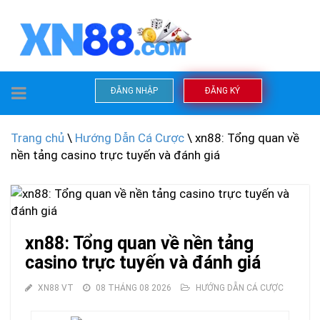
TOGGLE
ĐĂNG NHẬP
ĐĂNG KÝ
NAVIGATION
Trang chủ
\
Hướng Dẫn Cá Cược
\ xn88: Tổng quan về
nền tảng casino trực tuyến và đánh giá
xn88: Tổng quan về nền tảng
casino trực tuyến và đánh giá
XN88 VT
08 THÁNG 08 2026
HƯỚNG DẪN CÁ CƯỢC