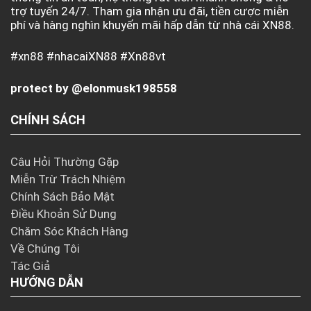
trợ tuyến 24/7. Tham gia nhận ưu đãi, tiền cược miễn
phí và hàng nghìn khuyến mãi hấp dẫn từ nhà cái XN88.
#xn88 #nhacaiXN88 #Xn88vt
protect by @elonmusk198558
CHÍNH SÁCH
Câu Hỏi Thường Gặp
Miễn Trừ Trách Nhiệm
Chính Sách Bảo Mật
Điều Khoản Sử Dụng
Chăm Sóc Khách Hàng
Về Chúng Tôi
Tác Giả
HƯỚNG DẪN