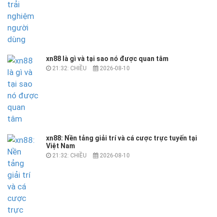
xn88 là gì và tại sao nó được quan tâm
21:32: CHIỀU
2026-08-10
xn88: Nền tảng giải trí và cá cược trực tuyến tại
Việt Nam
21:32: CHIỀU
2026-08-10