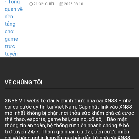
21:32: CHIỀU
2026-08-10
VỀ CHÚNG TÔI
XN88 VT website đại lý chính thức nhà cái XN88 – nhà
cái cá cược uy tín tại Việt Nam. Cập nhật link vào XN88
mới nhất không bị chặn, nơi thỏa sức khám phá cá cược
thể thao, esports, game bài, casino, xổ số,… Bảo mật
thông tin an toàn, hệ thống rút tiền nhanh chóng & hỗ
trợ tuyến 24/7. Tham gia nhận ưu đãi, tiền cược miễn
phí và hàng nghìn khuyến mãi hấp dẫn từ nhà cái XN88.