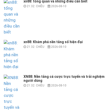
xn88: tổng quan và những điều cần biết
21:32: CHIỀU
2026-08-10
xn88: Khám phá nền tảng số hiện đại
21:32: CHIỀU
2026-08-10
XN88: Nền tảng cá cược trực tuyến và trải nghiệm
người dùng
21:32: CHIỀU
2026-08-10