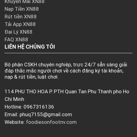
Khuyến Mãi XN88
Nạp Tiền XN88
Rút tiền XN88
Tải App XN88
Đại Lý XN88
FAQ XN88
LIÊN HỆ CHÚNG TÔI
Bộ phận CSKH chuyên nghiệp, trực 24/7 sẵn sàng giải
đáp thắc mắc người chơi về cách đăng ký tài khoản,
nạp & rút tiền, luật chơi.
114 PHU THO HOA P. PTH Quan Tan Phu Thanh pho Ho
Chi Minh
Hotline: 0967316136
Email:
phuq7155@gmail.com
Website:
foodiesonfootnv.com