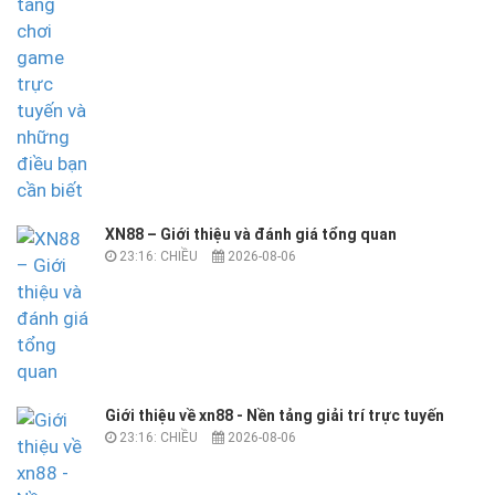
XN88 – Giới thiệu và đánh giá tổng quan
23:16: CHIỀU
2026-08-06
Giới thiệu về xn88 - Nền tảng giải trí trực tuyến
23:16: CHIỀU
2026-08-06