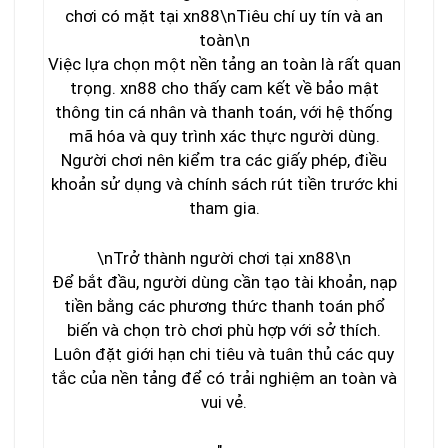
chơi có mặt tại xn88\n
Tiêu chí uy tín và an
toàn
\n
Việc lựa chọn một nền tảng an toàn là rất quan
trọng. xn88 cho thấy cam kết về bảo mật
thông tin cá nhân và thanh toán, với hệ thống
mã hóa và quy trình xác thực người dùng.
Người chơi nên kiểm tra các giấy phép, điều
khoản sử dụng và chính sách rút tiền trước khi
tham gia.
\n
Trở thành người chơi tại xn88
\n
Để bắt đầu, người dùng cần tạo tài khoản, nạp
tiền bằng các phương thức thanh toán phổ
biến và chọn trò chơi phù hợp với sở thích.
Luôn đặt giới hạn chi tiêu và tuân thủ các quy
tắc của nền tảng để có trải nghiệm an toàn và
vui vẻ.