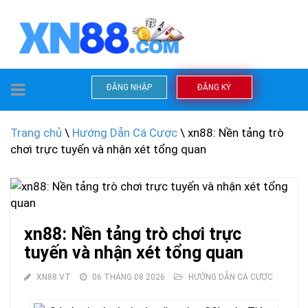
TOGGLE
ĐĂNG NHẬP
ĐĂNG KÝ
NAVIGATION
Trang chủ
\
Hướng Dẫn Cá Cược
\ xn88: Nền tảng trò
chơi trực tuyến và nhận xét tổng quan
xn88: Nền tảng trò chơi trực
tuyến và nhận xét tổng quan
XN88 VT
06 THÁNG 08 2026
HƯỚNG DẪN CÁ CƯỢC