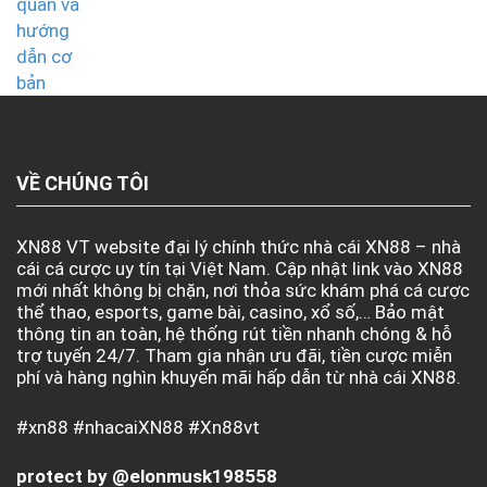
VỀ CHÚNG TÔI
XN88 VT website đại lý chính thức nhà cái XN88 – nhà
cái cá cược uy tín tại Việt Nam. Cập nhật link vào XN88
mới nhất không bị chặn, nơi thỏa sức khám phá cá cược
thể thao, esports, game bài, casino, xổ số,… Bảo mật
thông tin an toàn, hệ thống rút tiền nhanh chóng & hỗ
trợ tuyến 24/7. Tham gia nhận ưu đãi, tiền cược miễn
phí và hàng nghìn khuyến mãi hấp dẫn từ nhà cái XN88.
#xn88 #nhacaiXN88 #Xn88vt
protect by @elonmusk198558