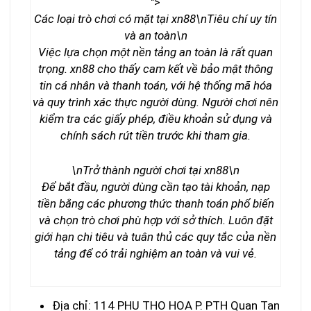
">
Các loại trò chơi có mặt tại xn88\n
Tiêu chí uy tín
và an toàn
\n
Việc lựa chọn một nền tảng an toàn là rất quan
trọng. xn88 cho thấy cam kết về bảo mật thông
tin cá nhân và thanh toán, với hệ thống mã hóa
và quy trình xác thực người dùng. Người chơi nên
kiểm tra các giấy phép, điều khoản sử dụng và
chính sách rút tiền trước khi tham gia.
\n
Trở thành người chơi tại xn88
\n
Để bắt đầu, người dùng cần tạo tài khoản, nạp
tiền bằng các phương thức thanh toán phổ biến
và chọn trò chơi phù hợp với sở thích. Luôn đặt
giới hạn chi tiêu và tuân thủ các quy tắc của nền
tảng để có trải nghiệm an toàn và vui vẻ.
Địa chỉ: 114 PHU THO HOA P. PTH Quan Tan