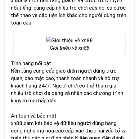
xn88 là một nền tảng giải trí và cược trực tuyến
nổi tiếng, cung cấp nhiều trò chơi casino, cá cược
thể thao và các tiện ích khác cho người dùng trên
toàn cầu.
Giới thiệu về xn88
Tính năng nổi bật
Nền tảng cung cấp giao diện người dùng trực
quan, bảo mật cao, thanh toán nhanh và hỗ trợ
khách hàng 24/7. Người chơi có thể tham gia
nhiều trò chơi đa dạng và nhận các chương trình
khuyến mãi hấp dẫn.
An toàn và bảo mật
xn88 cam kết bảo vệ dữ liệu người dùng bằng
công nghệ mã hóa cao cấp, xác thực hai yếu tố và
tuân thủ các quy định pháp lý liên quan đến đánh