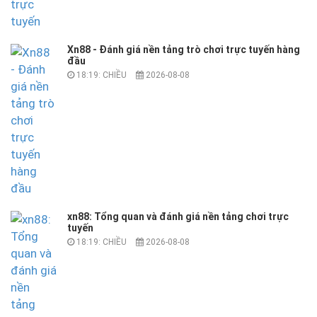
Xn88 - Đánh giá nền tảng trò chơi trực tuyến hàng
đầu
18:19: CHIỀU
2026-08-08
xn88: Tổng quan và đánh giá nền tảng chơi trực
tuyến
18:19: CHIỀU
2026-08-08