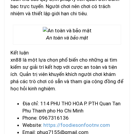
bạc trực tuyến. Người chơi nên chơi có trách
nhiệm và thiết lập giới hạn chi tiêu.
An toàn và bảo mật
Kết luận
xn88 là một lựa chọn phổ biến cho những ai tìm
kiếm sự giải trí kết hợp với cược an toàn và tiện
ích. Quản trị viên khuyến khích người chơi khám
phá các trò chơi có sẵn và tham gia cộng đồng để
học hỏi kinh nghiệm.
Địa chỉ: 114 PHU THO HOA P. PTH Quan Tan
Phu Thanh pho Ho Chi Minh
Phone: 0967316136
Website:
https://foodiesonfootnv.com
Email:
phuq7155@gmail.com