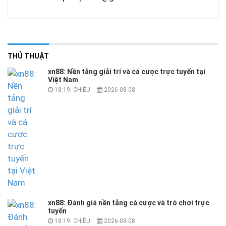
THỦ THUẬT
xn88: Nền tảng giải trí và cá cược trực tuyến tại
Việt Nam
18:19: CHIỀU
2026-08-08
xn88: Đánh giá nền tảng cá cược và trò chơi trực
tuyến
18:19: CHIỀU
2026-08-08