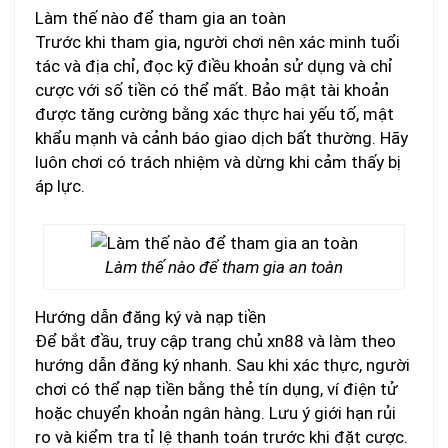
Làm thế nào để tham gia an toàn
Trước khi tham gia, người chơi nên xác minh tuổi
tác và địa chỉ, đọc kỹ điều khoản sử dụng và chỉ
cược với số tiền có thể mất. Bảo mật tài khoản
được tăng cường bằng xác thực hai yếu tố, mật
khẩu mạnh và cảnh báo giao dịch bất thường. Hãy
luôn chơi có trách nhiệm và dừng khi cảm thấy bị
áp lực.
Làm thế nào để tham gia an toàn
Hướng dẫn đăng ký và nạp tiền
Để bắt đầu, truy cập trang chủ xn88 và làm theo
hướng dẫn đăng ký nhanh. Sau khi xác thực, người
chơi có thể nạp tiền bằng thẻ tín dụng, ví điện tử
hoặc chuyển khoản ngân hàng. Lưu ý giới hạn rủi
ro và kiểm tra tỉ lệ thanh toán trước khi đặt cược.