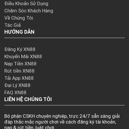
Điều Khoản Sử Dụng
Chăm Sóc Khách Hàng
Về Chúng Tôi
Tác Giả
HƯỚNG DẪN
Đăng Ký XN88
Khuyến Mãi XN88
Nạp Tiền XN88
Rút tiền XN88
Tải App XN88
Đại Lý XN88
FAQ XN88
LIÊN HỆ CHÚNG TÔI
Bộ phận CSKH chuyên nghiệp, trực 24/7 sẵn sàng giải
đáp thắc mắc người chơi về cách đăng ký tài khoản,
nạp & rút tiền, luật chơi.