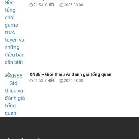
21:53: CHIỀU
2026-08-08
XN88 – Giới thiệu và đánh giá tổng quan
21:53: CHIỀU
2026-08-08