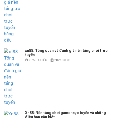
xn88: Tổng quan và đánh giá nền tảng chơi trực
tuyến
21:53: CHIỀU
2026-08-08
Xn88: Nền tảng chơi game trực tuyến và những
điều bạn cần biết