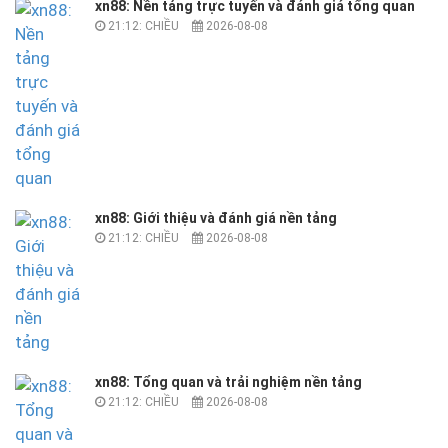
xn88: Nền tảng trực tuyến và đánh giá tổng quan
21:12: CHIỀU
2026-08-08
xn88: Giới thiệu và đánh giá nền tảng
21:12: CHIỀU
2026-08-08
xn88: Tổng quan và trải nghiệm nền tảng
21:12: CHIỀU
2026-08-08