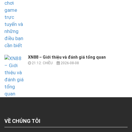
XN88 – Giới thiệu và đánh giá tổng quan
21:12: CHIỀU
2026-08-08
VỀ CHÚNG TÔI