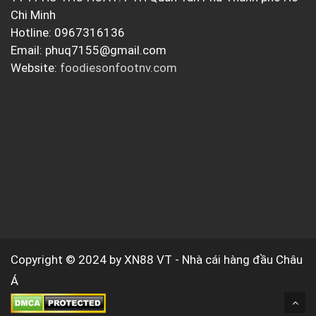
Chi Minh
Hotline: 0967316136
Email:
phuq7155@gmail.com
Website:
foodiesonfootnv.com
Copyright © 2024 by
XN88 VT
- Nhà cái hàng đầu Châu
Á