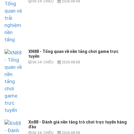
06:34: CHIỀU
2026-08-08
XN88 - Tổng quan về nền tảng chơi game trực
tuyến
06:34: CHIỀU
2026-08-08
Xn88 - Đánh giá nền tảng trò chơi trực tuyến hàng
đầu
06:34: CHIỀU
2026-08-08