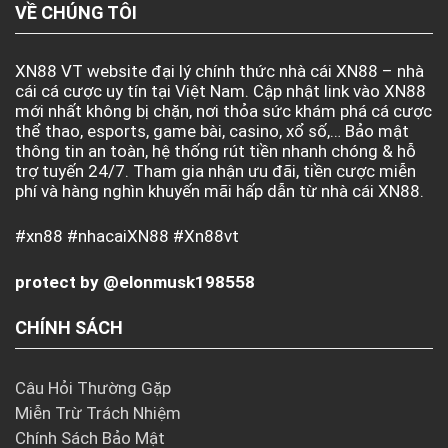
VỀ CHÚNG TÔI
XN88 VT website đại lý chính thức nhà cái XN88 – nhà
cái cá cược uy tín tại Việt Nam. Cập nhật link vào XN88
mới nhất không bị chặn, nơi thỏa sức khám phá cá cược
thể thao, esports, game bài, casino, xổ số,… Bảo mật
thông tin an toàn, hệ thống rút tiền nhanh chóng & hỗ
trợ tuyến 24/7. Tham gia nhận ưu đãi, tiền cược miễn
phí và hàng nghìn khuyến mãi hấp dẫn từ nhà cái XN88.
#xn88 #nhacaiXN88 #Xn88vt
protect by @elonmusk198558
CHÍNH SÁCH
Câu Hỏi Thường Gặp
Miễn Trừ Trách Nhiệm
Chính Sách Bảo Mật