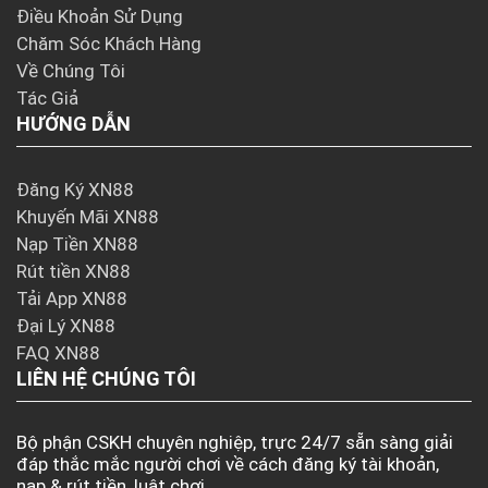
Điều Khoản Sử Dụng
Chăm Sóc Khách Hàng
Về Chúng Tôi
Tác Giả
HƯỚNG DẪN
Đăng Ký XN88
Khuyến Mãi XN88
Nạp Tiền XN88
Rút tiền XN88
Tải App XN88
Đại Lý XN88
FAQ XN88
LIÊN HỆ CHÚNG TÔI
Bộ phận CSKH chuyên nghiệp, trực 24/7 sẵn sàng giải
đáp thắc mắc người chơi về cách đăng ký tài khoản,
nạp & rút tiền, luật chơi.