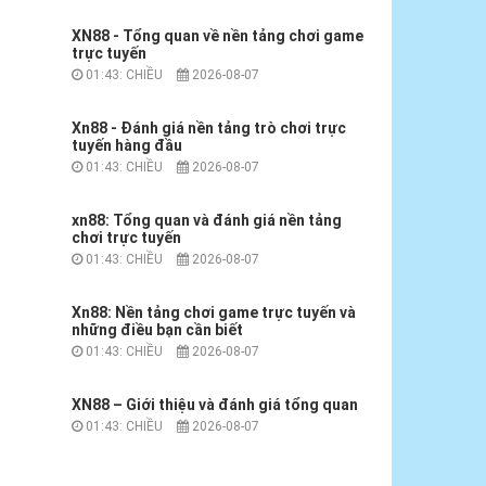
XN88 - Tổng quan về nền tảng chơi game
trực tuyến
01:43: CHIỀU
2026-08-07
Xn88 - Đánh giá nền tảng trò chơi trực
tuyến hàng đầu
01:43: CHIỀU
2026-08-07
xn88: Tổng quan và đánh giá nền tảng
chơi trực tuyến
01:43: CHIỀU
2026-08-07
Xn88: Nền tảng chơi game trực tuyến và
những điều bạn cần biết
01:43: CHIỀU
2026-08-07
XN88 – Giới thiệu và đánh giá tổng quan
01:43: CHIỀU
2026-08-07