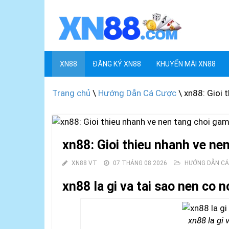
XN88
ĐĂNG KÝ XN88
KHUYẾN MÃI XN88
Trang chủ
\
Hướng Dẫn Cá Cược
\ xn88: Gioi 
xn88: Gioi thieu nhanh ve ne
XN88 VT
07 THÁNG 08 2026
HƯỚNG DẪN CÁ
xn88 la gi va tai sao nen co n
xn88 la gi 