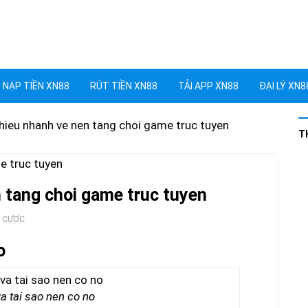
NẠP TIỀN XN88
RÚT TIỀN XN88
TẢI APP XN88
ĐẠI LÝ XN8
thieu nhanh ve nen tang choi game truc tuyen
T
n tang choi game truc tuyen
 CƯỢC
o
va tai sao nen co no