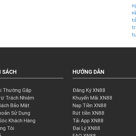
H SÁCH
HƯỚNG DẪN
i Thường Gặp
Đăng Ký XN88
rừ Trách Nhiệm
Khuyến Mãi XN88
Sách Bảo Mật
Nạp Tiền XN88
hoản Sử Dụng
Rút tiền XN88
Sóc Khách Hàng
Tải App XN88
ng Tôi
Đại Lý XN88
ả
FAQ XN88