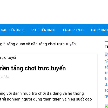
NẠP TIỀN XN88
RÚT TIỀN XN88
TẢI APP XN88
ĐẠI LÝ XN8
giá tổng quan về nền tảng chơi trực tuyến
T
nền tảng chơi trực tuyến
 CƯỢC
iếng với danh mục trò chơi đa dạng và hệ thống
trải nghiệm người dùng thân thiện và hiệu suất cao