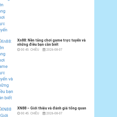
Xn88: Nền tảng chơi game trực tuyến và
những điều bạn cần biết
00:45: CHIỀU
2026-08-07
XN88 – Giới thiệu và đánh giá tổng quan
00:45: CHIỀU
2026-08-07