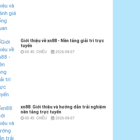
Giới thiệu về xn88 - Nền tảng giải trí trực
tuyến
00:45: CHIỀU
2026-08-07
xn88: Giới thiệu và hướng dẫn trải nghiệm
nền tảng trực tuyến
00:45: CHIỀU
2026-08-07